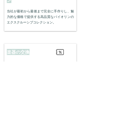
ン
当社が最初から最後まで完全に手作りし、魅
力的な価格で提供する高品質なバイオリンの
エクスクルーシブコレクション。
楽器の交換
当社で購入した楽器を、同等またはより高品
質なモデルに交換できます。差額を支払う
か、当社のコレクションから他の楽器と交換
してください。